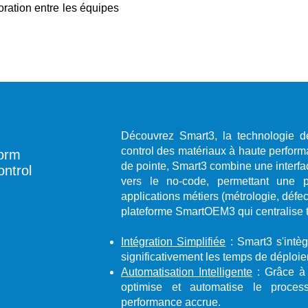
oration entre les équipes
Découvrez Smart3, la technologie de
control des matériaux à haute performa
form
de pointe, Smart3 combine une interfac
ntrol
vers le no-code, permettant une p
applications métiers (métrologie, défe
plateforme SmartOEM3 qui centralise 
Intégration Simplifiée
: Smart3 s'intè
significativement les temps de déploiem
Automatisation Intelligente
: Grâce à 
optimise et automatise le process c
performance accrue.