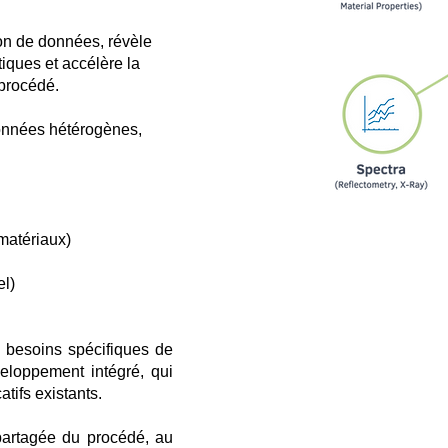
ion de données, révèle
tiques et accélère la
 procédé.
onnées hétérogènes,
matériaux)
el)
x besoins spécifiques de
eloppement intégré, qui
tifs existants.
 partagée du procédé, au